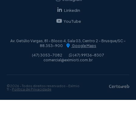
Linkedin
YouTube
Av. Getúlio Vargas, 81 - Bloco 4, Sala 03, Centro 2 - Brusque/SC -
88.353-900
Google Maps
(47) 3053-7082
(47) 99136-8307
comercial@eximioti.com.br
©2026 - Todos direitos reservados - Exímio
TI -
Política de Privacidade