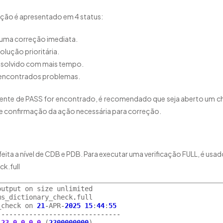
cação é apresentado em 4 status:
 uma correção imediata.
olução prioritária.
esolvido com mais tempo.
 encontrados problemas.
rente de PASS for encontrado, é recomendado que seja aberto um 
 e confirmação da ação necessária para correção.
 feita a nível de CDB e PDB. Para executar uma verificação FULL, é u
k.full
utput on size unlimited

ms_dictionary_check
.
full

_check on 
21
-
APR
-
2025
15
:
44
:
55
-------------------------------
 
23.0.0.0.0
 (
2300000000
)
