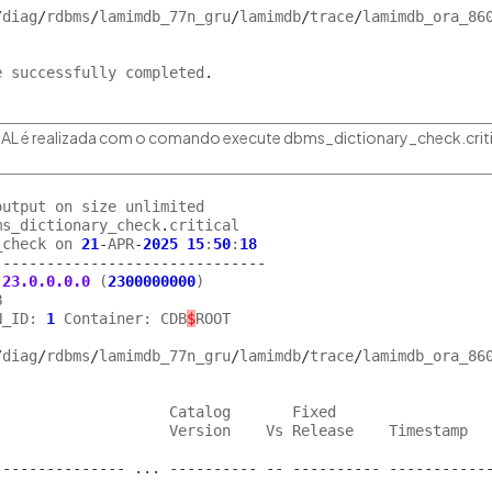
/
diag
/
rdbms
/
lamimdb_77n_gru
/
lamimdb
/
trace
/
lamimdb_ora_860
e successfully completed
.
ICAL é realizada com o comando execute dbms_dictionary_check.criti
utput on size unlimited

ms_dictionary_check
.
critical

_check on 
21
-
APR
-
2025
15
:
50
:
18
-------------------------------
 
23.0.0.0.0
 (
2300000000
)



N_ID: 
1
 Container: CDB
$
ROOT

/
diag
/
rdbms
/
lamimdb_77n_gru
/
lamimdb
/
trace
/
lamimdb_ora_860
                   Catalog       Fixed

                   Version    Vs Release    Timestamp

---------------
...
----------
--
----------
-----------