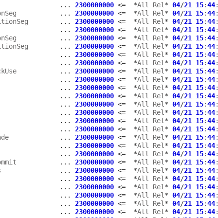
                
...
2300000000
<=
*
All Rel
*
04
/
21
15
:
44
onSeg           
...
2300000000
<=
*
All Rel
*
04
/
21
15
:
44
itionSeg        
...
2300000000
<=
*
All Rel
*
04
/
21
15
:
44
                
...
2300000000
<=
*
All Rel
*
04
/
21
15
:
44
onSeg           
...
2300000000
<=
*
All Rel
*
04
/
21
15
:
44
itionSeg        
...
2300000000
<=
*
All Rel
*
04
/
21
15
:
44
                
...
2300000000
<=
*
All Rel
*
04
/
21
15
:
44
                
...
2300000000
<=
*
All Rel
*
04
/
21
15
:
44
ckUse           
...
2300000000
<=
*
All Rel
*
04
/
21
15
:
44
                
...
2300000000
<=
*
All Rel
*
04
/
21
15
:
44
                
...
2300000000
<=
*
All Rel
*
04
/
21
15
:
44
                
...
2300000000
<=
*
All Rel
*
04
/
21
15
:
44
                
...
2300000000
<=
*
All Rel
*
04
/
21
15
:
44
                
...
2300000000
<=
*
All Rel
*
04
/
21
15
:
44
                
...
2300000000
<=
*
All Rel
*
04
/
21
15
:
44
                
...
2300000000
<=
*
All Rel
*
04
/
21
15
:
44
ade             
...
2300000000
<=
*
All Rel
*
04
/
21
15
:
44
                
...
2300000000
<=
*
All Rel
*
04
/
21
15
:
44
                
...
2300000000
<=
*
All Rel
*
04
/
21
15
:
44
ommit           
...
2300000000
<=
*
All Rel
*
04
/
21
15
:
44
s               
...
2300000000
<=
*
All Rel
*
04
/
21
15
:
44
                
...
2300000000
<=
*
All Rel
*
04
/
21
15
:
44
                
...
2300000000
<=
*
All Rel
*
04
/
21
15
:
44
                
...
2300000000
<=
*
All Rel
*
04
/
21
15
:
44
                
...
2300000000
<=
*
All Rel
*
04
/
21
15
:
44
                
...
2300000000
<=
*
All Rel
*
04
/
21
15
:
44