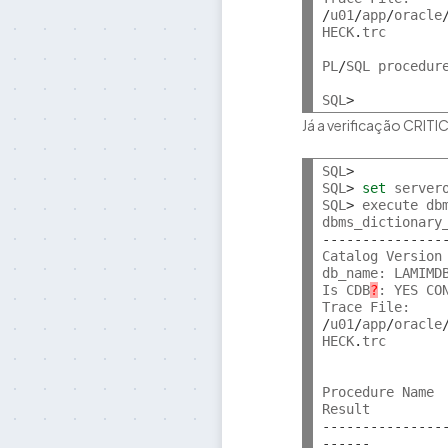
/
u01
/
app
/
oracle
HECK
.
trc

PL
/
SQL procedur
SQL
>
Já a verificação CRIT
SQL
>
SQL
>
set
 servero
SQL
>
 execute db
dbms_dictionary
---------------
Catalog Version
db_name: LAMIMDB
Is CDB
?
: YES CO
/
u01
/
app
/
oracle
HECK
.
trc

                
Procedure Name  
---------------
------