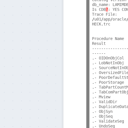
db_name: LAMIMDB
Is CDB
?
: YES CO
/
u01
/
app
/
oracle
HECK
.
trc

                
Procedure Name  
---------------
------
.-
 OIDOnObjCol 
.-
 LobNotInObj 
.-
 SourceNotInO
.-
 OversizedFil
.-
 PoorDefaultS
.-
 PoorStorage 
.-
 TabPartCount
.-
 TabComPartOb
.-
 Mview       
.-
 ValidDir    
.-
 DuplicateDat
.-
 ObjSyn      
.-
 ObjSeq      
.-
 ValidateSeg 
.-
 UndoSeg     