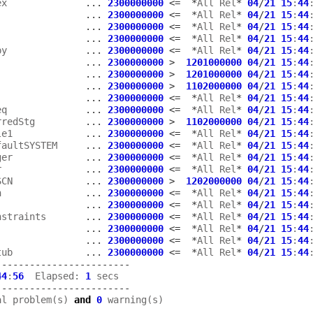
ex              
...
2300000000
<=
*
All Rel
*
04
/
21
15
:
44
                
...
2300000000
<=
*
All Rel
*
04
/
21
15
:
44
                
...
2300000000
<=
*
All Rel
*
04
/
21
15
:
44
                
...
2300000000
<=
*
All Rel
*
04
/
21
15
:
44
py              
...
2300000000
<=
*
All Rel
*
04
/
21
15
:
44
                
...
2300000000
>
1201000000
04
/
21
15
:
44
                
...
2300000000
>
1201000000
04
/
21
15
:
44
                
...
2300000000
>
1102000000
04
/
21
15
:
44
                
...
2300000000
<=
*
All Rel
*
04
/
21
15
:
44
eq              
...
2300000000
<=
*
All Rel
*
04
/
21
15
:
44
rredStg         
...
2300000000
>
1102000000
04
/
21
15
:
44
le1             
...
2300000000
<=
*
All Rel
*
04
/
21
15
:
44
faultSYSTEM     
...
2300000000
<=
*
All Rel
*
04
/
21
15
:
44
ger             
...
2300000000
<=
*
All Rel
*
04
/
21
15
:
44
r               
...
2300000000
<=
*
All Rel
*
04
/
21
15
:
44
SCN             
...
2300000000
>
1202000000
04
/
21
15
:
44
n               
...
2300000000
<=
*
All Rel
*
04
/
21
15
:
44
                
...
2300000000
<=
*
All Rel
*
04
/
21
15
:
44
nstraints       
...
2300000000
<=
*
All Rel
*
04
/
21
15
:
44
                
...
2300000000
<=
*
All Rel
*
04
/
21
15
:
44
                
...
2300000000
<=
*
All Rel
*
04
/
21
15
:
44
tub             
...
2300000000
<=
*
All Rel
*
04
/
21
15
:
44
------------------------
44
:
56
  Elapsed: 
1
------------------------
al problem(s) 
and
0
 warning(s)
