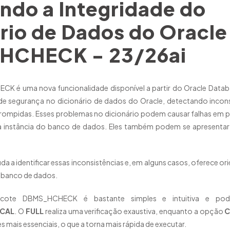
ndo a Integridade do
rio de Dados do Oracle
CHECK - 23/26ai
 é uma nova funcionalidade disponível a partir do Oracle Databa
 de segurança no dicionário de dados do Oracle, detectando incons
rompidas. Esses problemas no dicionário podem causar falhas em p
a instância do banco de dados. Eles também podem se apresentar
da a identificar essas inconsistências e, em alguns casos, oferece or
o banco de dados.
acote DBMS_HCHECK é bastante simples e intuitiva e po
ICAL
. O
FULL
realiza uma verificação exaustiva, enquanto a opção
C
s mais essenciais, o que a torna mais rápida de executar.