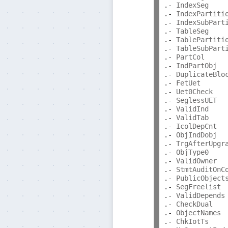
.-
 IndexSeg    
.-
 IndexPartiti
.-
 IndexSubPart
.-
 TableSeg    
.-
 TablePartiti
.-
 TableSubPart
.-
 PartCol     
.-
 IndPartObj  
.-
 DuplicateBlo
.-
 FetUet      
.-
 Uet0Check   
.-
 SeglessUET  
.-
 ValidInd    
.-
 ValidTab    
.-
 IcolDepCnt  
.-
 ObjIndDobj  
.-
 TrgAfterUpgr
.-
 ObjType0    
.-
 ValidOwner  
.-
 StmtAuditOnC
.-
 PublicObject
.-
 SegFreelist 
.-
 ValidDepends
.-
 CheckDual   
.-
 ObjectNames 
.-
 ChkIotTs    