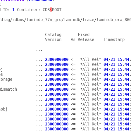


N_ID: 
1
 Container: CDB
$
ROOT

/
diag
/
rdbms
/
lamimdb_77n_gru
/
lamimdb
/
trace
/
lamimdb_ora_860
                   Catalog       Fixed

                   Version    Vs Release    Timestamp

---------------
...
----------
--
----------
-----------
                
...
2300000000
<=
*
All Rel
*
04
/
21
15
:
44
                
...
2300000000
<=
*
All Rel
*
04
/
21
15
:
44
bj              
...
2300000000
<=
*
All Rel
*
04
/
21
15
:
44
es              
...
2300000000
<=
*
All Rel
*
04
/
21
15
:
44
torage          
...
2300000000
<=
*
All Rel
*
04
/
21
15
:
44
                
...
2300000000
<=
*
All Rel
*
04
/
21
15
:
44
Mismatch        
...
2300000000
<=
*
All Rel
*
04
/
21
15
:
44
j               
...
2300000000
<=
*
All Rel
*
04
/
21
15
:
44
                
...
2300000000
<=
*
All Rel
*
04
/
21
15
:
44
                
...
2300000000
<=
*
All Rel
*
04
/
21
15
:
44
aobj            
...
2300000000
<=
*
All Rel
*
04
/
21
15
:
44
                
...
2300000000
<=
*
All Rel
*
04
/
21
15
:
44
                
...
2300000000
<=
*
All Rel
*
04
/
21
15
:
44
                
...
2300000000
<=
*
All Rel
*
04
/
21
15
:
44
                
...
2300000000
<=
*
All Rel
*
04
/
21
15
:
44