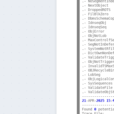
.-
 NoSegmentInd
.-
 NextObject  
.-
 DroppedROTS 
.-
 FilBlkZero  
.-
 DbmsSchemaCo
.-
 IdnseqObj   
.-
 IdnseqSeq   
.-
 ObjError    
.-
 ObjNotLob   
.-
 MaxControlfS
.-
 SegNotInDefe
.-
 SystemNotRfi
.-
 DictOwnNonDe
.-
 ValidateTrig
.-
 ObjNotTrigge
.-
 InvalidTSMax
.-
 OBJRecycleBi
.-
 LobSeg      
.-
 ObjLogicalCo
.-
 SysSequences
.-
 ValidateFile
.-
 ValidateObjS
---------------
21
-
APR
-
2025
15
:
---------------
Found 
0
 potenti