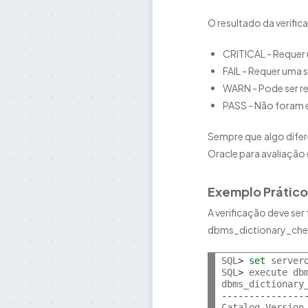
O resultado da verifi
CRITICAL - Requer
FAIL - Requer uma s
WARN - Pode ser r
PASS - Não foram
Sempre que algo dife
Oracle para avaliação
Exemplo Prático
A verificação deve ser
dbms_dictionary_chec
SQL
>
set
 servero
SQL
>
 execute db
dbms_dictionary
---------------
Catalog Version