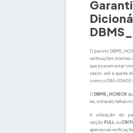
Garanti
Dicioná
DBMS_H
O pacote DBMS_HCHECK
verificações internas
que possam estar cor
casos, até a queda d
como o ORA-00600.
O
DBMS_HCHECK
aju
las, evitando falhas n
A utilização do p
opção
FULL
ou
CRIT
apenas nas verificaçõe