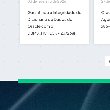
03 de fevereiro de 2026
27 de
Garantindo a Integridade do
Orac
Dicionário de Dados do
Agor
Oracle com o
x86-
DBMS_HCHECK - 23/26ai