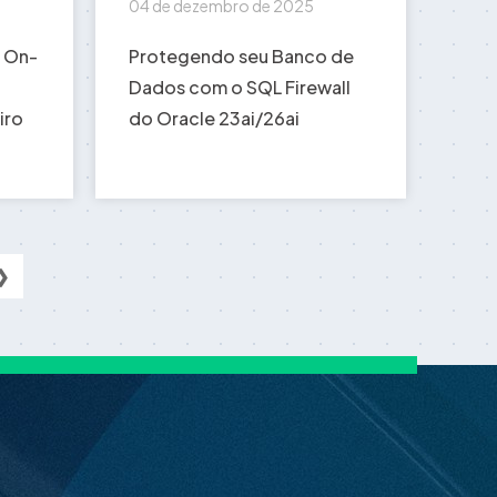
04 de dezembro de 2025
i On-
Protegendo seu Banco de
Dados com o SQL Firewall
iro
do Oracle 23ai/26ai
❯