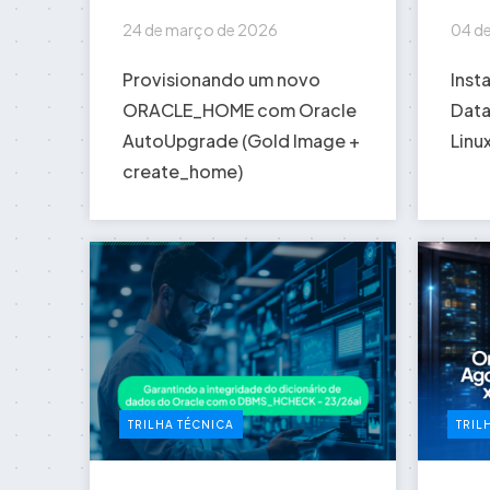
24 de março de 2026
04 d
Provisionando um novo
Inst
ORACLE_HOME com Oracle
Data
AutoUpgrade (Gold Image +
Linu
create_home)
TRILHA TÉCNICA
TRIL