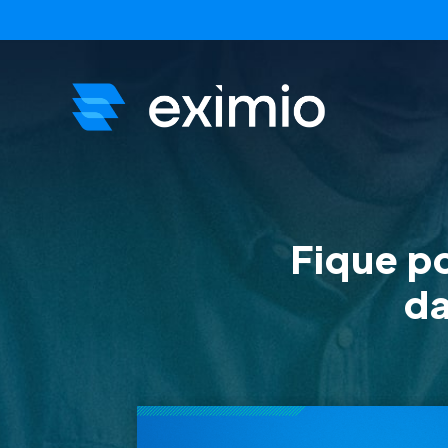
Fique p
da