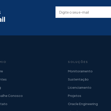
s
il
MIO
SOLUÇÕES
re
Monitoramento
entes
Sustentação
g
Licenciamento
balhe Conosco
Projetos
tato
Oracle Engineering