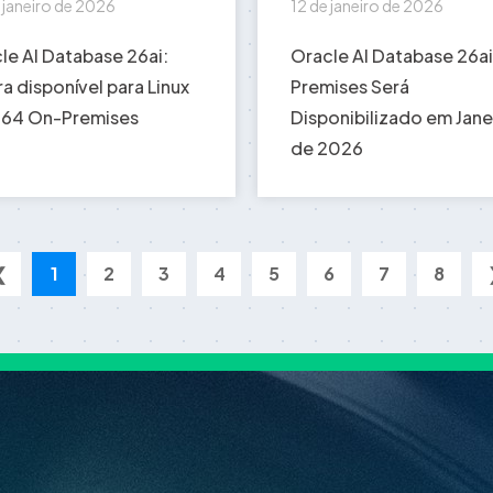
 janeiro de 2026
12 de janeiro de 2026
le AI Database 26ai:
Oracle AI Database 26a
a disponível para Linux
Premises Será
64 On-Premises
Disponibilizado em Jane
de 2026
❮
1
2
3
4
5
6
7
8