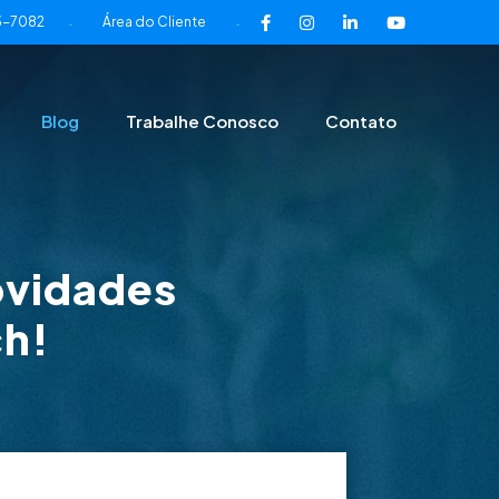
3-7082
Área do Cliente
-
-
Blog
Trabalhe Conosco
Contato
ovidades
ch!