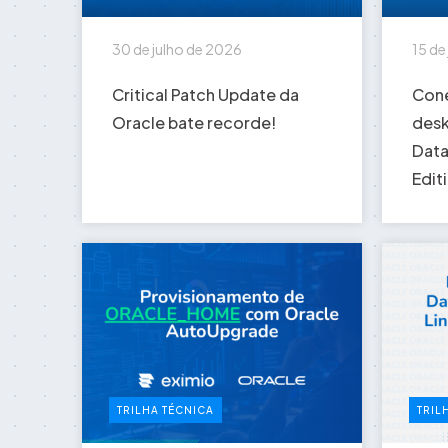
30 de julho de 2026
15 de
Critical Patch Update da
Cone
Oracle bate recorde!
desk
Data
Edit
TRILHA TÉCNICA
TRIL