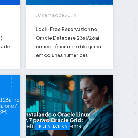
07 de maio de 2026
Lock-Free Reservation no
)
Oracle Database 23ai/26ai:
rade
concorrência sem bloqueio
em colunas numéricas
TRILHA TÉCNICA