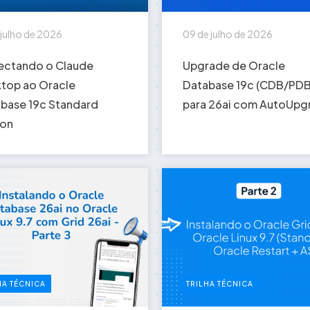
 julho de 2026
09 de julho de 2026
ctando o Claude
Upgrade de Oracle
top ao Oracle
Database 19c (CDB/PDB
base 19c Standard
para 26ai com AutoUpg
ion
HA TÉCNICA
TRILHA TÉCNICA