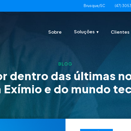
Brusque/SC
(47) 305
Soluções
Sobre
Clientes
BLOG
or dentro das últimas n
 Exímio e do mundo te