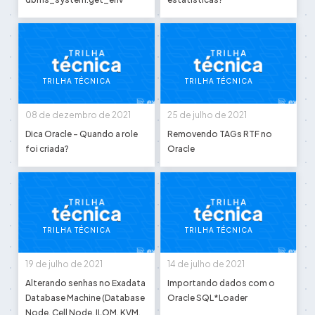
TRILHA TÉCNICA
TRILHA TÉCNICA
08 de dezembro de 2021
25 de julho de 2021
Dica Oracle - Quando a role
Removendo TAGs RTF no
foi criada?
Oracle
TRILHA TÉCNICA
TRILHA TÉCNICA
19 de julho de 2021
14 de julho de 2021
Alterando senhas no Exadata
Importando dados com o
Database Machine (Database
Oracle SQL*Loader
Node, Cell Node, ILOM, KVM,