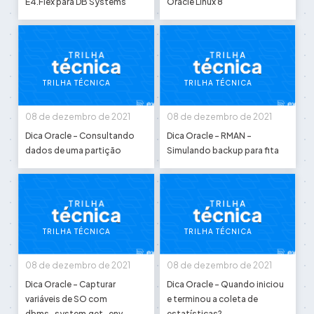
E4.Flex para DB Systems
Oracle Linux 8
TRILHA TÉCNICA
TRILHA TÉCNICA
08 de dezembro de 2021
08 de dezembro de 2021
Dica Oracle - Consultando
Dica Oracle - RMAN -
dados de uma partição
Simulando backup para fita
TRILHA TÉCNICA
TRILHA TÉCNICA
08 de dezembro de 2021
08 de dezembro de 2021
Dica Oracle - Capturar
Dica Oracle - Quando iniciou
variáveis de SO com
e terminou a coleta de
dbms_system.get_env
estatísticas?