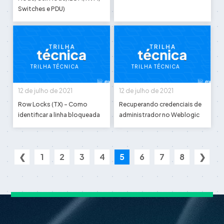
Switches e PDU)
TRILHA TÉCNICA
TRILHA TÉCNICA
12 de julho de 2021
12 de julho de 2021
Row Locks (TX) - Como
Recuperando credenciais de
identificar a linha bloqueada
administrador no Weblogic
❮
1
2
3
4
5
6
7
8
❯