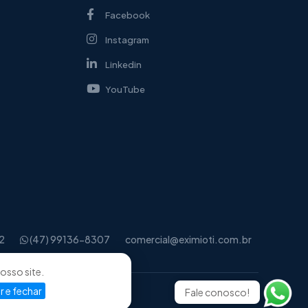
Facebook
Instagram
Linkedin
YouTube
2
(47) 99136-8307
comercial@eximioti.com.br
osso site.
 e fechar
Fale conosco!