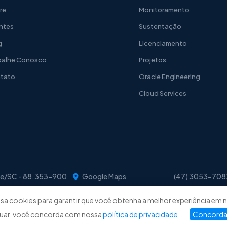
re
Monitoramento
entes
Sustentação
g
Licenciamento
balhe Conosco
Projetos
tato
Oracle Engineering
Cloud Services
usque/SC - 88.353-900
Google Maps
(47) 3053-708
 usa cookies para garantir que você obtenha a melhor experiência em n
uar, você concorda com nossa
política de privacidade
Concordar
ade