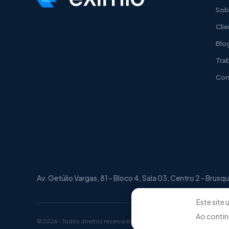
Sob
Cli
Blo
Tra
Con
Av. Getúlio Vargas, 81 - Bloco 4, Sala 03, Centro 2 - Br
Este site
Ao contin
©2026 - Todos direitos reservados - Exímio TI -
Política de Privacid