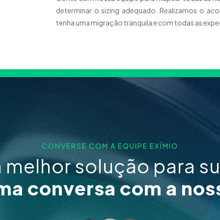
determinar o sizing adequado. Realizamos o a
tenha uma migração tranquila e com todas as expe
CONVERSE COM A EQUIPE EXÍMIO
a melhor solução para s
a conversa com a nos