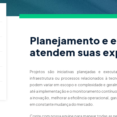
Planejamento e 
atendem suas ex
Projetos são iniciativas planejadas e execu
infraestrutura ou processos relacionados à te
podem variar em escopo e complexidade e geral
até a implementação e o monitoramento contínuo.
a inovação, melhorar a eficiência operacional, g
em constante mudança do mercado.
Conte com nossa equipe para mapear todas as nece